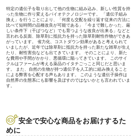
特定の遺伝子を取り出して他の生物に組み込み、新しい性質を持
った生物に作り変えるバイオテクノロジーです。 「遺伝子組み
換え」を行うことにより、「何度も交配を繰り返す従来の方法に
比べて短時間の品種改良が可能である」「今まで難しかった、厳
しい条件下（干ばつなど）でも育つような改良が出来る」などと
言われる反面、除草剤に抵抗力を持った除草剤耐性作物ができあ
がっています。 省力化、コストダウン効果があると考えられて
いましたが、近年では除草剤に抵抗力を持った新たな雑草が生え
たり、耐性害虫なども出てきています。 そのことにより、新た
な費用や手間がかかり、悪循環に陥ってきています。 このサイ
クルはファームが考える薬品のイタチごっこと同じだと思いま
す。 また、自然の生物が持つ遺伝子を人工的に組み換えること
による弊害を心配する声もあります。 このような遺伝子操作は
自然界の生態系にも影響を及ぼすのではないかとも言われていま
す。
安全で安心な商品をお届けするた
めに