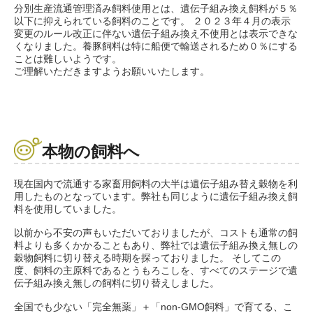
分別生産流通管理済み飼料使用とは、遺伝子組み換え飼料が５％
以下に抑えられている飼料のことです。 ２０２３年４月の表示
変更のルール改正に伴ない遺伝子組み換え不使用とは表示できな
くなりました。養豚飼料は特に船便で輸送されるため０％にする
ことは難しいようです。
ご理解いただきますようお願いいたします。
本物の飼料へ
現在国内で流通する家畜用飼料の大半は遺伝子組み替え穀物を利
用したものとなっています。弊社も同じように遺伝子組み換え飼
料を使用していました。
以前から不安の声もいただいておりましたが、コストも通常の飼
料よりも多くかかることもあり、弊社では遺伝子組み換え無しの
穀物飼料に切り替える時期を探っておりました。 そしてこの
度、飼料の主原料であるとうもろこしを、すべてのステージで遺
伝子組み換え無しの飼料に切り替えしました。
全国でも少ない「完全無薬」＋「non-GMO飼料」で育てる、こ