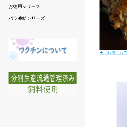
お徳用シリーズ
バラ凍結シリーズ
★「和風」も