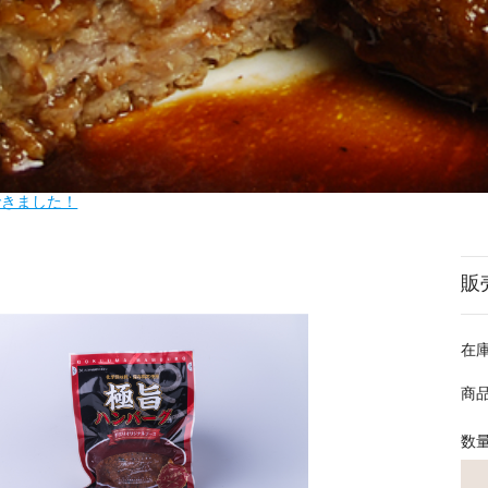
できました！
販
在
商
数