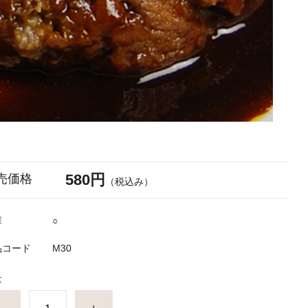
580円
売価格
（税込み）
庫
○
品コード
M30
量