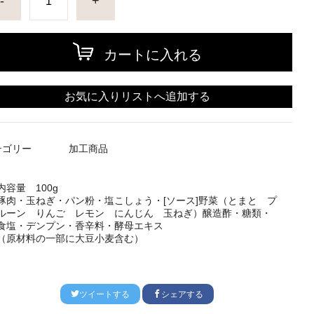
-
+
カートに入れる
お気に入りリストへ追加する
テゴリー
加工商品
内容量
100g
豚肉・玉ねぎ・パン粉・塩こしょう・[ソース]野菜（とまと プ
ルーン りんご レモン にんじん 玉ねぎ）醸造酢・糖類・
食塩・デンプン・香辛料・酵母エキス
（原材料の一部に大豆小麦含む）
ツイートする
シェアする