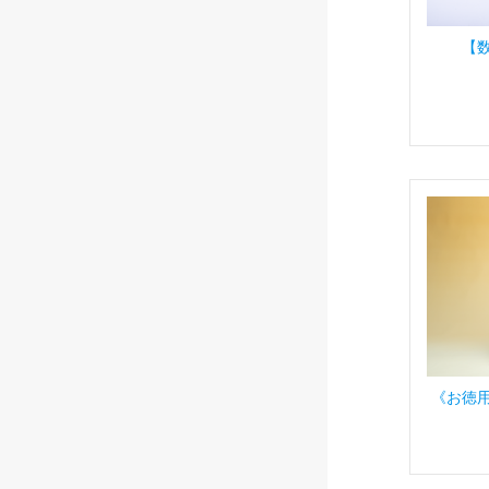
【
《お徳