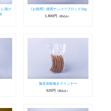
タレ漬け
《お徳用》徳用ナンコツブロック1kg
g
1,800円
（税込み）
無添加粗挽きウインナー
620円
（税込み）