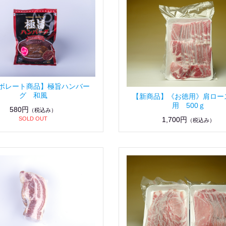
ボレート商品】極旨ハンバー
グ 和風
【新商品】《お徳用》肩ロー
用 500ｇ
580円
（税込み）
SOLD OUT
1,700円
（税込み）