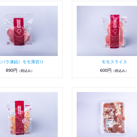
《バラ凍結》モモ薄切り
モモスライス
890円
600円
（税込み）
（税込み）