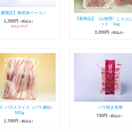
数量限定】無添加ベーコン
【新商品】《お徳用》しゃぶ
1,200円
（税込み）
ット 1kg
SOLD OUT
3,200円
（税込み）
用》バラスライス（バラ凍結）
バラ焼き肉用
500g
730円
（税込み）
1,700円
（税込み）