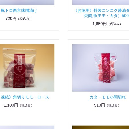
豚トロ西京味噌漬け
《お徳用》特製ニンニク醤油
焼肉用(モモ・カタ）500
720円
（税込み）
1,650円
（税込み）
ラ凍結》角切りモモ・ロース
カタ・モモ小間切れ
1,100円
510円
（税込み）
（税込み）