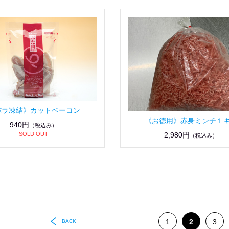
バラ凍結》カットベーコン
《お徳用》赤身ミンチ１
940円
（税込み）
SOLD OUT
2,980円
（税込み）
1
2
3
BACK